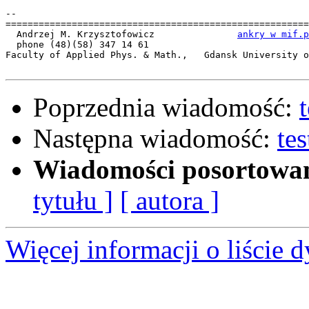
-- 

=======================================================
  Andrzej M. Krzysztofowicz               
ankry w mif.p
  phone (48)(58) 347 14 61

Faculty of Applied Phys. & Math.,   Gdansk University o
Poprzednia wiadomość:
Następna wiadomość:
te
Wiadomości posortowa
tytułu ]
[ autora ]
Więcej informacji o liście d