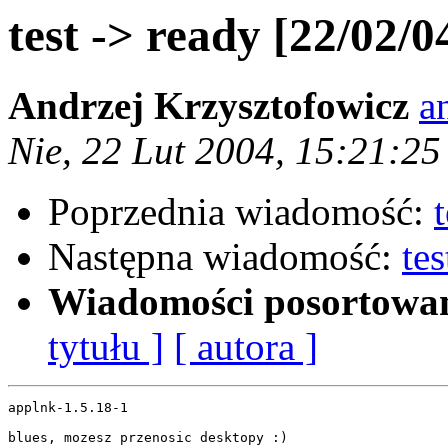
test -> ready [22/02/0
Andrzej Krzysztofowicz
a
Nie, 22 Lut 2004, 15:21:2
Poprzednia wiadomość:
Następna wiadomość:
te
Wiadomości posortowa
tytułu ]
[ autora ]
applnk-1.5.18-1

blues, mozesz przenosic desktopy :)
