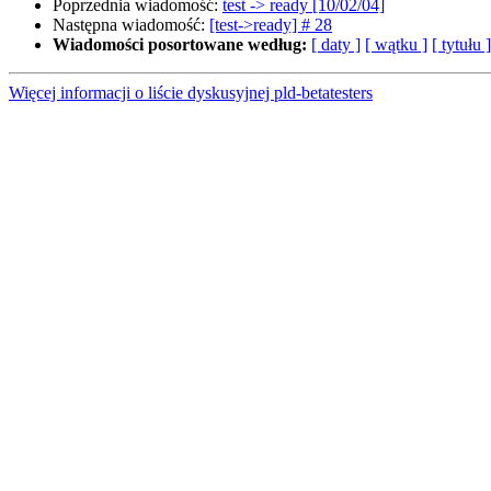
Poprzednia wiadomość:
test -> ready [10/02/04]
Następna wiadomość:
[test->ready] # 28
Wiadomości posortowane według:
[ daty ]
[ wątku ]
[ tytułu ]
Więcej informacji o liście dyskusyjnej pld-betatesters