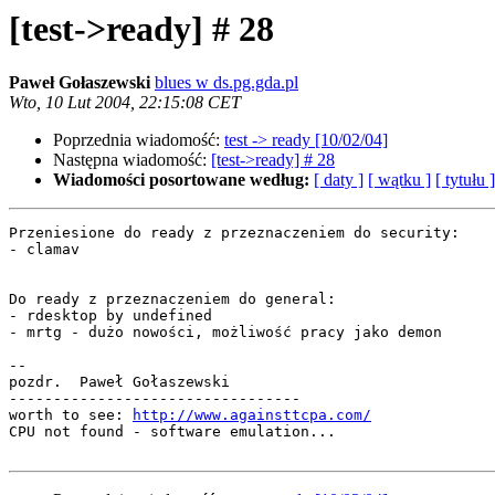
[test->ready] # 28
Paweł Gołaszewski
blues w ds.pg.gda.pl
Wto, 10 Lut 2004, 22:15:08 CET
Poprzednia wiadomość:
test -> ready [10/02/04]
Następna wiadomość:
[test->ready] # 28
Wiadomości posortowane według:
[ daty ]
[ wątku ]
[ tytułu ]
Przeniesione do ready z przeznaczeniem do security:

- clamav

Do ready z przeznaczeniem do general:

- rdesktop by undefined

- mrtg - dużo nowości, możliwość pracy jako demon

-- 

pozdr.  Paweł Gołaszewski 

---------------------------------

worth to see: 
http://www.againsttcpa.com/
CPU not found - software emulation...
