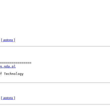
[ autora ]
================

g.gda.pl
f Technology

[ autora ]