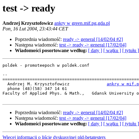
test -> ready
Andrzej Krzysztofowicz
ankry w green.mif.pg.gda.pl
Pon, 16 Lut 2004, 23:43:44 CET
Poprzednia wiadomość:
ready -> general [14/02/04 #2]
Następna wiadomość:
test -> ready -> general [17/02/04]
Wiadomości posortowane według:
[ daty ]
[ wątku ]
[ tytułu ]
poldek - promoteepoch w poldek.conf

-- 

=======================================================
  Andrzej M. Krzysztofowicz               
ankry w mif.p
  phone (48)(58) 347 14 61

Faculty of Applied Phys. & Math.,   Gdansk University o
Poprzednia wiadomość:
ready -> general [14/02/04 #2]
Następna wiadomość:
test -> ready -> general [17/02/04]
Wiadomości posortowane według:
[ daty ]
[ wątku ]
[ tytułu ]
Więcej informacji o liście dyskusyjnej pld-betatesters