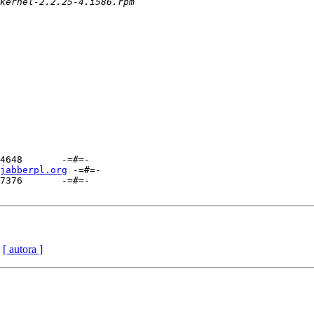
4648       -=#=-

jabberpl.org
 -=#=-

7376       -=#=-

[ autora ]