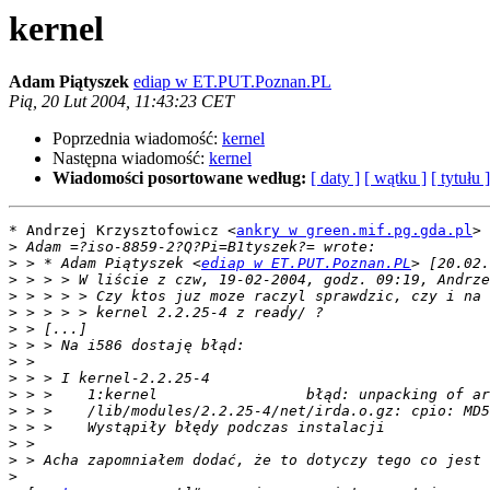
kernel
Adam Piątyszek
ediap w ET.PUT.Poznan.PL
Pią, 20 Lut 2004, 11:43:23 CET
Poprzednia wiadomość:
kernel
Następna wiadomość:
kernel
Wiadomości posortowane według:
[ daty ]
[ wątku ]
[ tytułu ]
* Andrzej Krzysztofowicz <
ankry w green.mif.pg.gda.pl
> 
>
>
 > * Adam Piątyszek <
ediap w ET.PUT.Poznan.PL
>
>
>
>
>
>
>
>
>
>
>
>
>