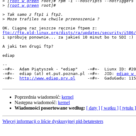
>
 [
root w green
>
 [
root w green
>
>
ftp://ftp.pld-linux.org/dists/ra/updates/security/i586/

i spróbuję ponownie... za jakieś 10 minut bo to SDI :)

A jaki ten drugi ftp?

ediap

-- 

-=#=-  Adam Piątyszek - "ediap"    -=#=-  Liunx ID: #20
-=#=-  ediap (at) et.put.poznan.pl -=#=-  JID: 
ediap w 
-=#=-  
http://www.ediap.prv.pl
     -=#=-  GaduGadu: 115
Poprzednia wiadomość:
kernel
Następna wiadomość:
kernel
Wiadomości posortowane według:
[ daty ]
[ wątku ]
[ tytułu ]
Więcej informacji o liście dyskusyjnej pld-betatesters