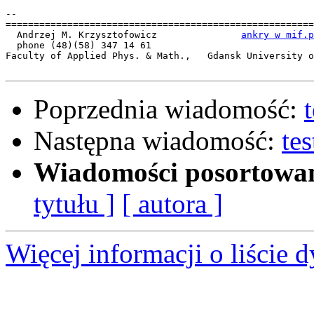
-- 

=======================================================
  Andrzej M. Krzysztofowicz               
ankry w mif.p
  phone (48)(58) 347 14 61

Faculty of Applied Phys. & Math.,   Gdansk University o
Poprzednia wiadomość:
Następna wiadomość:
te
Wiadomości posortowa
tytułu ]
[ autora ]
Więcej informacji o liście d