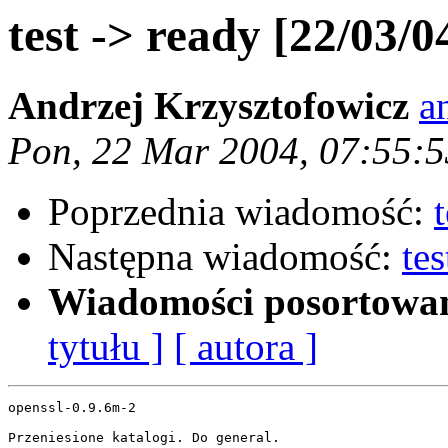
test -> ready [22/03/0
Andrzej Krzysztofowicz
a
Pon, 22 Mar 2004, 07:55:
Poprzednia wiadomość:
Następna wiadomość:
te
Wiadomości posortowa
tytułu ]
[ autora ]
openssl-0.9.6m-2

Przeniesione katalogi. Do general.
