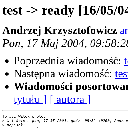
test -> ready [16/05/0
Andrzej Krzysztofowicz
a
Pon, 17 Maj 2004, 09:58:
Poprzednia wiadomość:
Następna wiadomość:
te
Wiadomości posortowa
tytułu ]
[ autora ]
Tomasz Witek wrote:

>
>