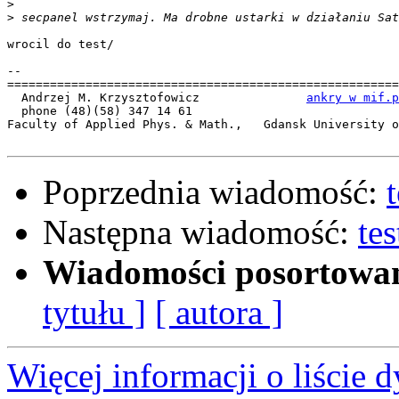
>
>
wrocil do test/

-- 

=======================================================
  Andrzej M. Krzysztofowicz               
ankry w mif.p
  phone (48)(58) 347 14 61

Faculty of Applied Phys. & Math.,   Gdansk University o
Poprzednia wiadomość:
Następna wiadomość:
te
Wiadomości posortowa
tytułu ]
[ autora ]
Więcej informacji o liście d