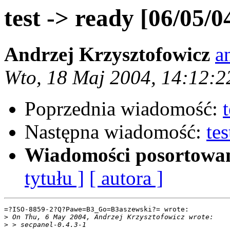
test -> ready [06/05/0
Andrzej Krzysztofowicz
a
Wto, 18 Maj 2004, 14:12:
Poprzednia wiadomość:
Następna wiadomość:
te
Wiadomości posortowa
tytułu ]
[ autora ]
=?ISO-8859-2?Q?Pawe=B3_Go=B3aszewski?= wrote:

>
>