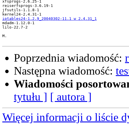
xfsprogs-2.6.25-1

reiserfsprogs-3.6.19-1

jfsutils-1.1.8-1

iptables24-1.2.9_20040302-11.1 w 2.4.31_1

mdadm-1.12.0-1

lilo-22.7-2

M.

Poprzednia wiadomość:
Następna wiadomość:
te
Wiadomości posortowa
tytułu ]
[ autora ]
Więcej informacji o liście d