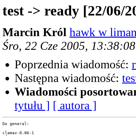
test -> ready [22/06/2
Marcin Król
hawk w liman
Śro, 22 Cze 2005, 13:38:0
Poprzednia wiadomość:
Następna wiadomość:
te
Wiadomości posortowa
tytułu ]
[ autora ]
Do general:

clamav-0.86-1
