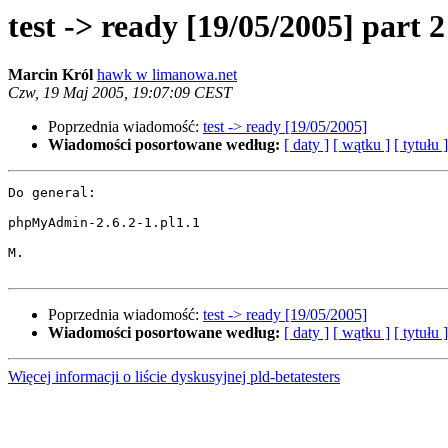
test -> ready [19/05/2005] part 2
Marcin Król
hawk w limanowa.net
Czw, 19 Maj 2005, 19:07:09 CEST
Poprzednia wiadomość:
test -> ready [19/05/2005]
Wiadomości posortowane według:
[ daty ]
[ wątku ]
[ tytułu ]
Do general:

phpMyAdmin-2.6.2-1.pl1.1

M.

Poprzednia wiadomość:
test -> ready [19/05/2005]
Wiadomości posortowane według:
[ daty ]
[ wątku ]
[ tytułu ]
Więcej informacji o liście dyskusyjnej pld-betatesters