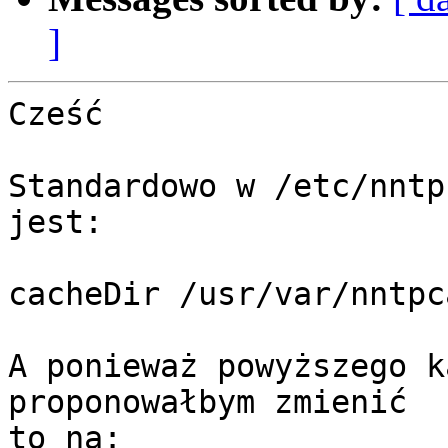
]
Cześć

Standardowo w /etc/nntp
jest:

cacheDir /usr/var/nntpca
A ponieważ powyższego k
proponowałbym zmienić

to na:
