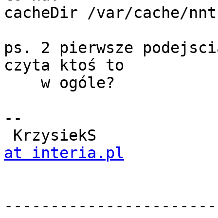
cacheDir /var/cache/nntp
ps. 2 pierwsze podejsci
czyta ktoś to

    w ogóle?

-- 

 KrzysiekS            
at interia.pl
-----------------------