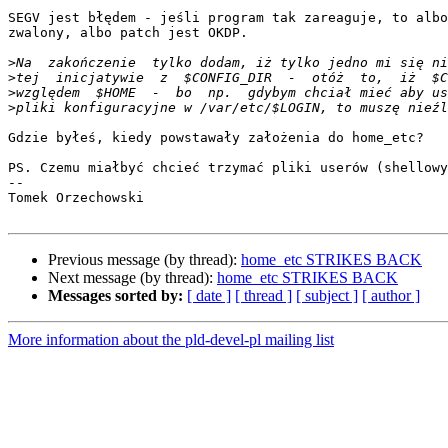
SEGV jest błędem - jeśli program tak zareaguje, to albo
zwalony, albo patch jest OKDP.

>
>
>
>
Gdzie byłeś, kiedy powstawały założenia do home_etc?

PS. Czemu miałbyć chcieć trzymać pliki userów (shellowy
-- 

Tomek Orzechowski

Previous message (by thread):
home_etc STRIKES BACK
Next message (by thread):
home_etc STRIKES BACK
Messages sorted by:
[ date ]
[ thread ]
[ subject ]
[ author ]
More information about the pld-devel-pl mailing list