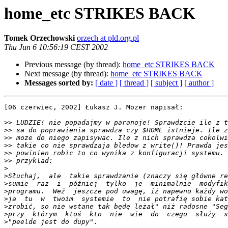
home_etc STRIKES BACK
Tomek Orzechowski
orzech at pld.org.pl
Thu Jun 6 10:56:19 CEST 2002
Previous message (by thread):
home_etc STRIKES BACK
Next message (by thread):
home_etc STRIKES BACK
Messages sorted by:
[ date ]
[ thread ]
[ subject ]
[ author ]
[06 czerwiec, 2002] Łukasz J. Mozer napisał:

>>
>>
>>
>>
>>
>>
>
>
>
>
>
>
>
>