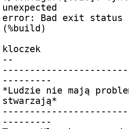
unexpected

error: Bad exit status 
(%build)

kloczek

-- 

-----------------------
---------

*Ludzie nie mają proble
stwarzają*

-----------------------
---------
