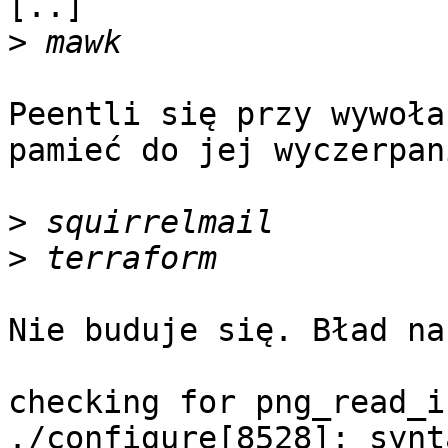
[..]

>
Peentli się przy wywoła
pamieć do jej wyczerpani
>
>
Nie buduje się. Bład na
checking for png_read_i
./configure[8528]: synt