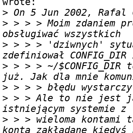
wrote:

>
>
 > > > Moim zdaniem pr
>
 > > > 'dziwnych' sytu
>
 > > > ~/$CONFIG_DIR t
>
>
 > > Ale to nie jest j
>
 > > wieloma kontami t