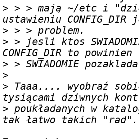
>
 > > mają ~/etc i "dzi
>
>
 > jesli ktos SWIADOMI
>
>
>
 Taaa.... wyobraź sobi
>
 poukładanych w katalo