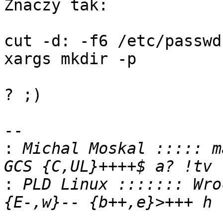
Znaczy tak:

cut -d: -f6 /etc/passwd
xargs mkdir -p 

? ;)

-- 

:
 Michal Moskal ::::: ma
:
 PLD Linux ::::::: Wroc