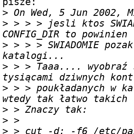
pisze: 

>
>
 > > > jesli ktos SWIA
>
 > > > SWIADOMIE pozak
>
 > > Taaa.... wyobraź 
>
 > > poukładanych w ka
>
>
>
 > cut -d: -f6 /etc/pa