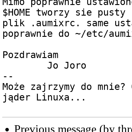
Mimo poprawnie ustawion
$HOME tworzy sie pusty

plik .aumixrc. same ust
poprawnie do ~/etc/aumix
Pozdrawiam

	Jo Joro

-- 

Może zajrzymy do mnie? 
jąder Linuxa...

Previous message (by th