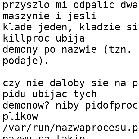
przyszlo mi odpalic dwa
maszynie i jesli

klade jeden, kladzie si
killproc ubija

demony po nazwie (tzn. 
podaje). 

czy nie daloby sie na p
pidu ubijac tych

demonow? niby pidofproc
plikow

/var/run/nazwaprocesu.p
nazwy sa takie
