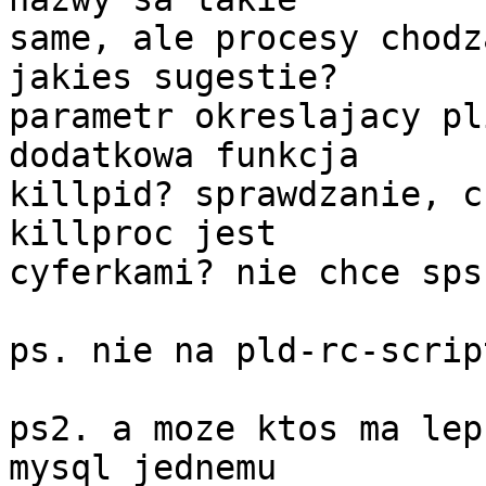
same, ale procesy chodz
jakies sugestie?

parametr okreslajacy pl
dodatkowa funkcja

killpid? sprawdzanie, c
killproc jest

cyferkami? nie chce sps
ps. nie na pld-rc-scrip
ps2. a moze ktos ma lep
mysql jednemu
