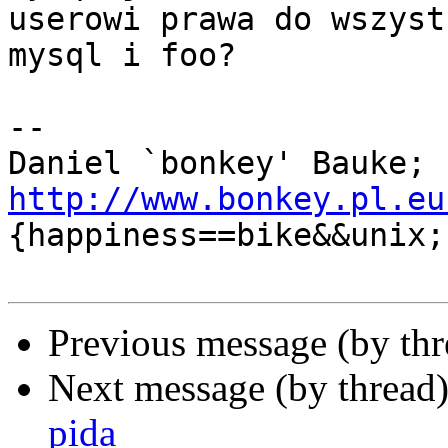
userowi prawa do wszyst
mysql i foo?

-- 

Daniel `bonkey' Bauke; 
http://www.bonkey.pl.eu
{happiness==bike&&unix;}
Previous message (by th
Next message (by thread
pida