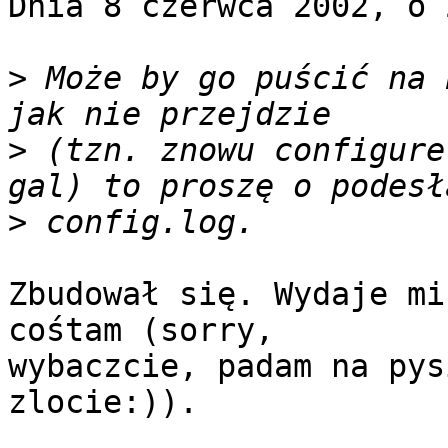
Dnia 8 czerwca 2002, o 
>
 Może by go puścić na 
>
 (tzn. znowu configure
>
Zbudował się. Wydaje mi
cośtam (sorry,

wybaczcie, padam na pys
zlocie:)).
