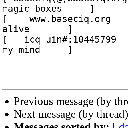
magic boxes     ]

[    www.baseciq.org   
alive       ]

[   icq uin#:10445799  
my mind     ]

Previous message (by th
Next message (by thread
Messages sorted by:
[ d