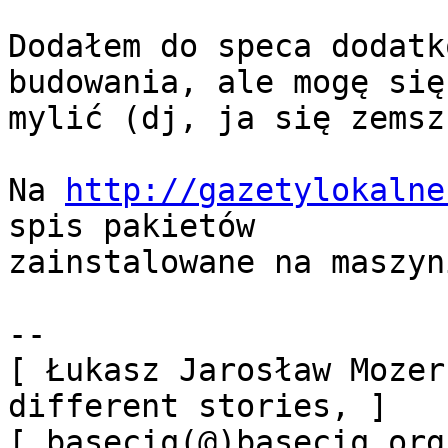
Dodałem do speca dodatk
budowania, ale mogę się

mylić (dj, ja się zemsz
Na 
http://gazetylokalne
spis pakietów

zainstalowane na maszyn
-- 

[ Łukasz Jarosław Mozer
different stories, ]

[ baseciq(@)baseciq.org