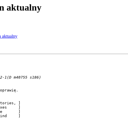
tan aktualny
an aktualny
oprawię.

tories, ]

xes     ]

e       ]

ind     ]
