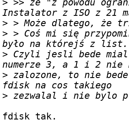
>
 >> ze "z powodu ogran
>
>
 > Coś mi się przypomi
>
 Czyli jesli bede mial
>
 zalozone, to nie bede
>
fdisk tak.
