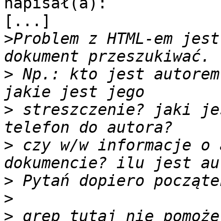
napisał(a):

[...]

>
Problem z HTML-em jest
>
 Np.: kto jest autorem
>
 streszczenie? jaki je
>
 czy w/w informacje o 
>
>
>
 grep tutaj nie pomoże