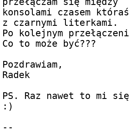
przełączam się między

konsolami czasem któraś
z czarnymi literkami.

Po kolejnym przełączeni
Co to może być???

Pozdrawiam,

Radek

PS. Raz nawet to mi się
:)

-- 
