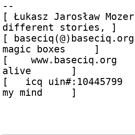
-- 

[ Łukasz Jarosław Mozer
different stories, ]

[ baseciq(@)baseciq.org
magic boxes     ]

[    www.baseciq.org   
alive       ]

[   icq uin#:10445799  
my mind     ]
