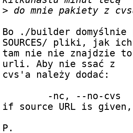
>
Bo ./builder domyślnie 
SOURCES/ pliki, jak ich

tam nie nie znajdzie to
urli. Aby nie ssać z

cvs'a należy dodać:

        -nc, --no-cvs   - don't download from CVS, 
if source URL is given,

P.
