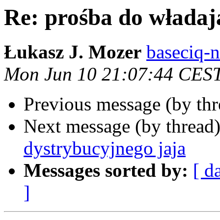
Re: prośba do władaj
Łukasz J. Mozer
baseciq-n
Mon Jun 10 21:07:44 CES
Previous message (by th
Next message (by thread
dystrybucyjnego jaja
Messages sorted by:
[ d
]