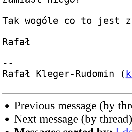
Tak wogóle co to jest z
Rafał

-- 

Rafał Kleger-Rudomin (
k
Previous message (by th
Next message (by thread
Messages sorted by:
[ d