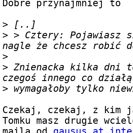
Dobre przynajmniej to

>
>
 > Cztery: Pojawiasz s
>
>
 Znienacka kilka dni t
>
Czekaj, czekaj, z kim j
Tomku masz drugie wciel
maila od 
gausus at inte