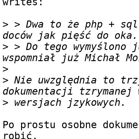
writes:

>
 > Dwa to że php + sql
>
 > Do tego wymyślono j
>
>
 Nie uwzględnia to trz
>
Po prostu osobne dokume
robić.
