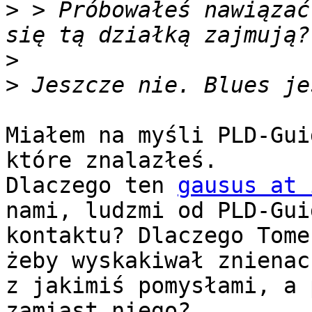
>
 > Próbowałeś nawiązać
>
>
Miałem na myśli PLD-Gui
które znalazłeś.

Dlaczego ten 
gausus at 
nami, ludzmi od PLD-Guid
kontaktu? Dlaczego Tome
żeby wyskakiwał znienack
z jakimiś pomysłami, a 
zamiast niego?
