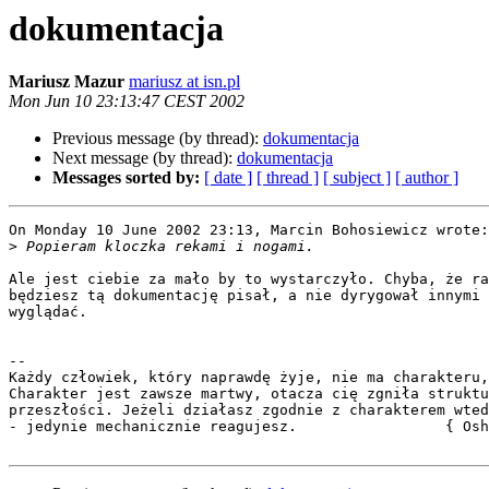
dokumentacja
Mariusz Mazur
mariusz at isn.pl
Mon Jun 10 23:13:47 CEST 2002
Previous message (by thread):
dokumentacja
Next message (by thread):
dokumentacja
Messages sorted by:
[ date ]
[ thread ]
[ subject ]
[ author ]
On Monday 10 June 2002 23:13, Marcin Bohosiewicz wrote:

>
Ale jest ciebie za mało by to wystarczyło. Chyba, że ra
będziesz tą dokumentację pisał, a nie dyrygował innymi 
wyglądać.

-- 

Każdy człowiek, który naprawdę żyje, nie ma charakteru,
Charakter jest zawsze martwy, otacza cię zgniła struktu
przeszłości. Jeżeli działasz zgodnie z charakterem wted
- jedynie mechanicznie reagujesz.                 { Osh