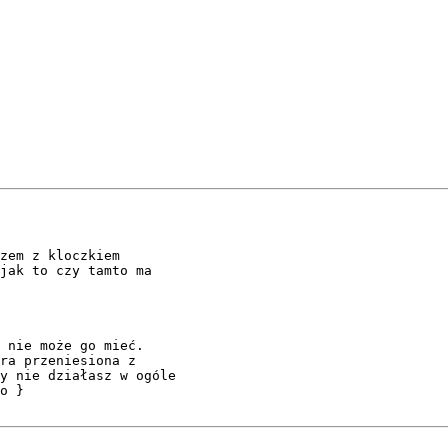
zem z kloczkiem 

jak to czy tamto ma 

 nie może go mieć.

ra przeniesiona z 

y nie działasz w ogóle

o }
