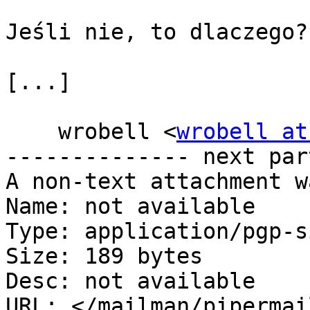
Jeśli nie, to dlaczego?

[...]

    wrobell <
wrobell at
-------------- next par
A non-text attachment w
Name: not available

Type: application/pgp-s
Size: 189 bytes

Desc: not available

URL: </mailman/pipermai