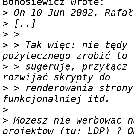
Bohosiewicz wrote:

>
>
>
>
 > Tak więc: nie tędy 
>
 > sugeruję, przyłącz 
>
 > renderowania strony
>
>
 Mozesz nie werbowac n