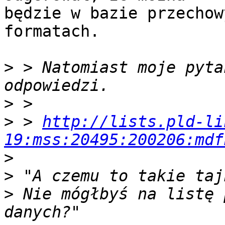
będzie w bazie przechow
formatach.

>
 > Natomiast moje pyta
>
>
 > 
http://lists.pld-li
19:mss:20495:200206:mdf
>
>
>
 Nie mógłbyś na listę 