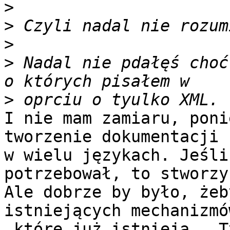
>
>
>
>
 Nadal nie pdałęś choć
>
I nie mam zamiaru, poni
tworzenie dokumentacji

w wielu językach. Jeśli
potrzebował, to stworzy.
Ale dobrze by było, żeb
istniejących mechanizmów
_które_już_istnieją_. T