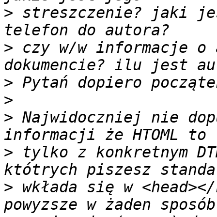
>
 streszczenie? jaki je
>
 czy w/w informacje o 
>
>
>
 Najwidoczniej nie dop
>
 tylko z konkretnym DT
>
 wkłada się w <head></