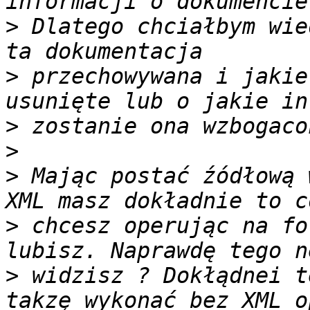
>
 Dlatego chciałbym wie
>
 przechowywana i jakie
>
>
>
 Mając postać źódłową 
>
 chcesz operując na fo
>
 widzisz ? Dokłądnei t