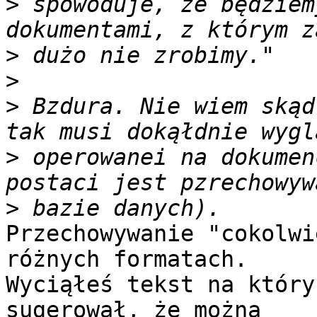
>
 spowoduje, że będziem
>
>
>
 Bzdura. Nie wiem skąd
>
 operowanei na dokumen
>
Przechowywanie "cokolwi
różnych formatach.

Wyciąłeś tekst na który
sugerował, że można
