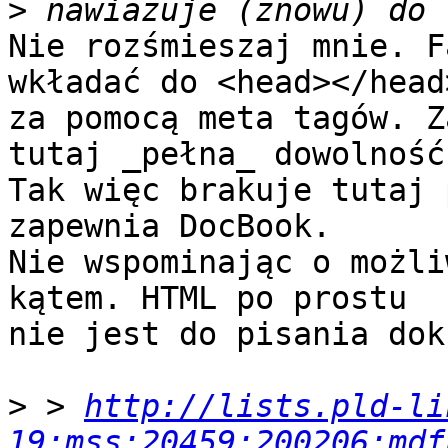
>
Nie rozśmieszaj mnie. F
wkładać do <head></head>
za pomocą meta tagów. Z
tutaj _pełna_ dowolność.
Tak więc brakuje tutaj 
zapewnia DocBook.

Nie wspominając o możli
kątem. HTML po prostu

nie jest do pisania dok
>
 > 
http://lists.pld-li
19:mss:20459:200206:mdf