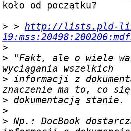
koło od początku?

>
 > 
http://lists.pld-li
19:mss:20498:200206:mdf
>
>
 "Fakt, ale o wiele wa
>
 informacji z dokument
>
>
>
 Np.: DocBook dostarcz