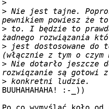
>
>
 Nie jest tajne. Popro
>
 to. I będzie to prawd
>
 jest dostosowane do t
>
 Nie dotarło jeszcze d
>
BUUHAHAHAHA! :-_))

Po co wymyślać koło od 