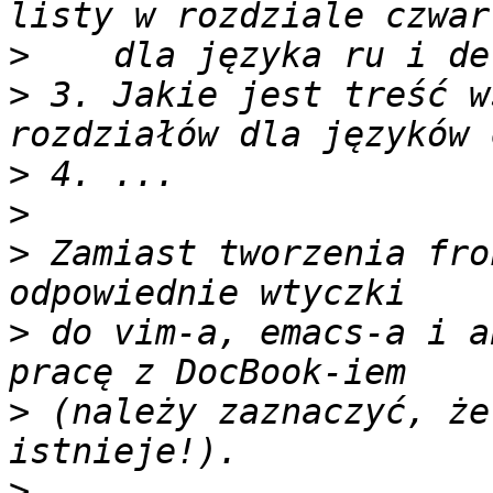
>
>
 3. Jakie jest treść w
>
>
>
 Zamiast tworzenia fro
>
 do vim-a, emacs-a i a
>
 (należy zaznaczyć, że
>