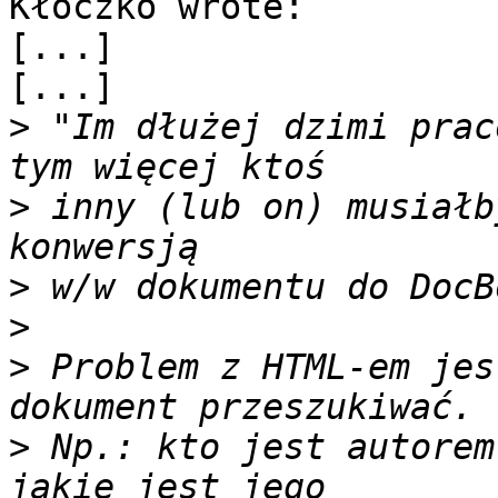
Kłoczko wrote:

[...]

[...]

>
 "Im dłużej dzimi prac
>
 inny (lub on) musiałb
>
>
>
 Problem z HTML-em jes
>
 Np.: kto jest autorem