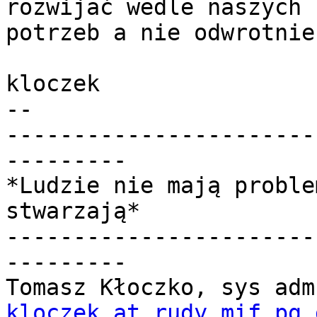
rozwijać wedle naszych

potrzeb a nie odwrotnie.
kloczek

-- 

-----------------------
---------

*Ludzie nie mają proble
stwarzają*

-----------------------
---------

kloczek at rudy.mif.pg.