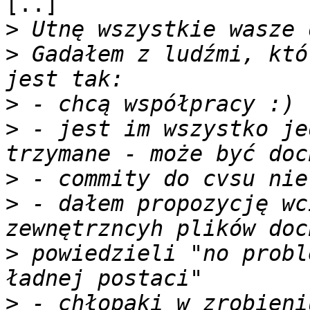
[..]

>
>
 Gadałem z ludźmi, któ
>
>
 - jest im wszystko je
>
>
 - dałem propozycję wc
>
 powiedzieli "no probl
>
 - chłopaki w zrobieni