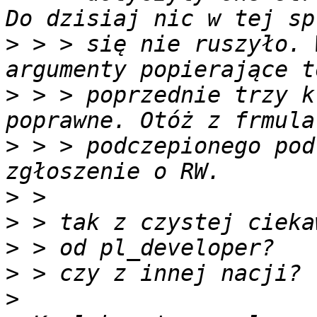
>
 > > się nie ruszyło. 
>
 > > poprzednie trzy k
>
 > > podczepionego pod
>
>
>
>
>