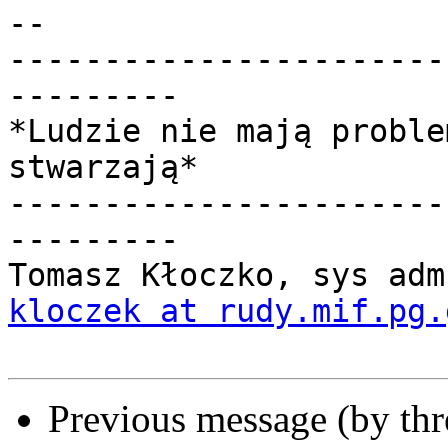
-- 

-----------------------
---------

*Ludzie nie mają proble
stwarzają*

-----------------------
---------

kloczek at rudy.mif.pg.
Previous message (by th