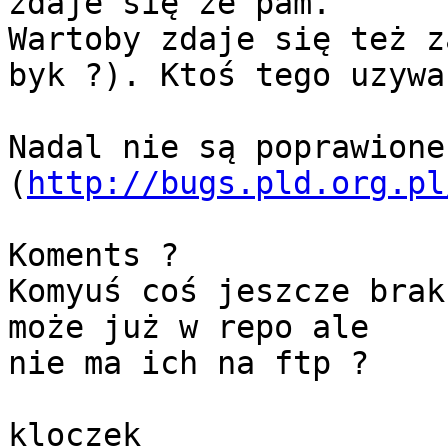
zdaje się że pam.

Wartoby zdaje się też z
byk ?). Ktoś tego uzywa 
Nadal nie są poprawione 
(
http://bugs.pld.org.pl
Koments ?

Komyuś coś jeszcze brak
może już w repo ale

nie ma ich na ftp ?

kloczek
