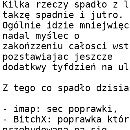
Kilka rzeczy spadło z l
takzę spadnie i jutro.

Ogólnie idzie mniejwięc
nadal myślec o 

zakońzzeniu całosci wst
pozstawiajac jeszcze 

dodatkwy tyfdzień na ul
Z tego co spadło dzisiaj
- imap: sec poprawki,

- BitchX: poprawka któr
przebudowana na sig 
