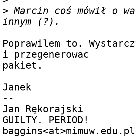
>
 Marcin coś mówił o wa
Poprawilem to. Wystarcz
i przegenerowac

pakiet.

Janek

-- 

Jan Rękorajski         
GUILTY. PERIOD!

baggins<at>mimuw.edu.pl