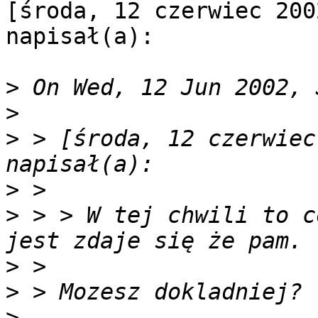
[środa, 12 czerwiec 200
napisał(a):

>
>
>
 > [środa, 12 czerwiec
>
>
 > > W tej chwili to c
>
>
>