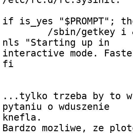
if is_yes "$PROMPT"; the
        /sbin/getkey i && (touch /var/run/confirm; 
nls "Starting up in

interactive mode. Faste
fi

...tylko trzeba by to w
pytaniu o wduszenie

knefla.

Bardzo mozliwe, ze plot