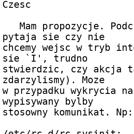
Czesc

   Mam propozycje. Podczas startu systemu scriptsy 
pytaja sie czy nie

chcemy wejsc w tryb int
sie `I', trudno

stwierdzic, czy akcja t
zdarzylismy). Moze

w przypadku wykrycia na
wypisywany bylby

stosowny komunikat. Np:

/etc/rc.d/rc.sysinit:
