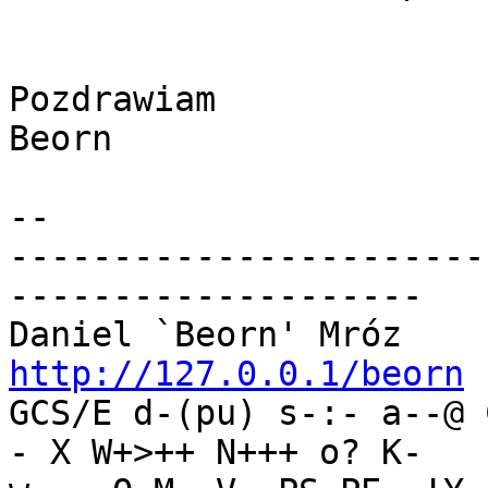
Pozdrawiam

Beorn

-- 

-----------------------
--------------------

Daniel `Beorn' Mróz    
http://127.0.0.1/beorn

GCS/E d-(pu) s-:- a--@
- X W+>++ N+++ o? K-
