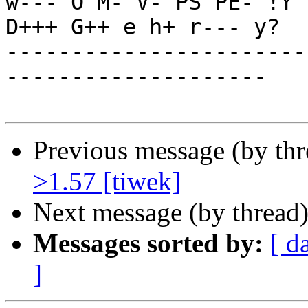
w--- O M- V- PS PE- !Y 
D+++ G++ e h+ r--- y?

-----------------------
--------------------

Previous message (by th
>1.57 [tiwek]
Next message (by thread
Messages sorted by:
[ d
]