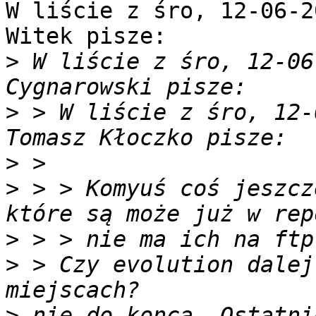
W liście z śro, 12-06-2
Witek pisze: 

>
 W liście z śro, 12-06
>
 > W liście z śro, 12-
>
>
 > > Komyuś coś jeszcz
>
>
 > Czy evolution dalej
>
 nie do konca. Ostatni