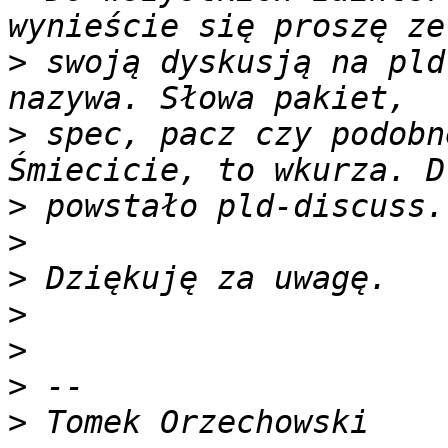
>
 swoją dyskusją na pld
>
 spec, pacz czy podobn
>
>
>
>
>
>
>