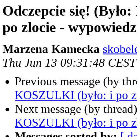
Odczepcie się! (Było
po zlocie - wypowiedz 
Marzena Kamecka
skobel
Thu Jun 13 09:31:48 CEST
Previous message (by th
KOSZULKI (było: i po zl
Next message (by thread
KOSZULKI (było: i po zl
Messages sorted by:
[ d