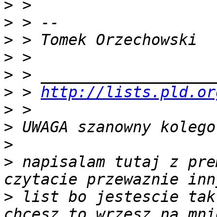
>
>
>
>
>
>
 > 
http://lists.pld.or
>
>
>
>
 napisalam tutaj z pre
>
 list bo jestescie tak