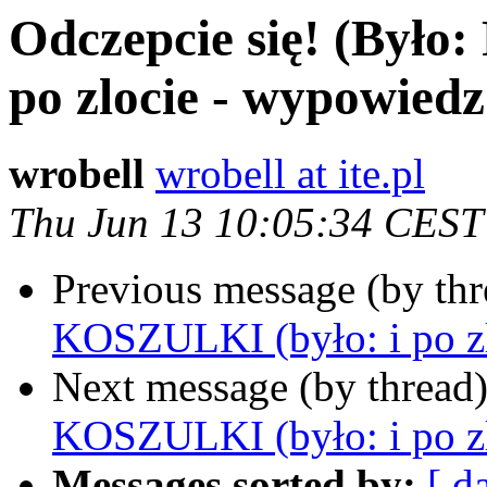
Odczepcie się! (Było
po zlocie - wypowiedz 
wrobell
wrobell at ite.pl
Thu Jun 13 10:05:34 CEST
Previous message (by th
KOSZULKI (było: i po zl
Next message (by thread
KOSZULKI (było: i po zl
Messages sorted by:
[ d