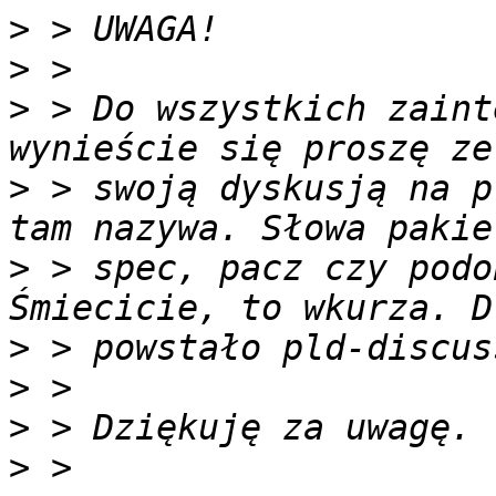
>
>
>
 > Do wszystkich zaint
>
 > swoją dyskusją na p
>
 > spec, pacz czy podo
>
>
>
>