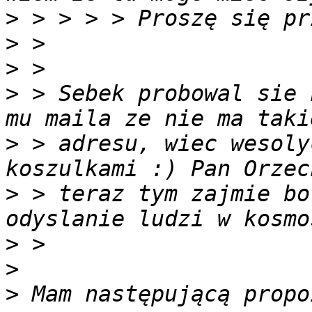
>
>
>
>
 > Sebek probowal sie 
>
 > adresu, wiec wesoly
>
 > teraz tym zajmie bo
>
>
>