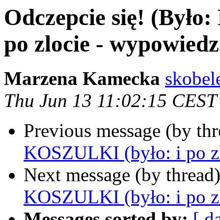
Odczepcie się! (Było
po zlocie - wypowiedz 
Marzena Kamecka
skobel
Thu Jun 13 11:02:15 CEST
Previous message (by th
KOSZULKI (było: i po zl
Next message (by thread
KOSZULKI (było: i po zl
Messages sorted by:
[ d