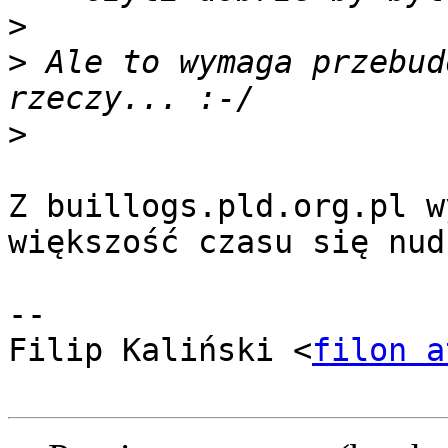
>
>
 Ale to wymaga przebud
>
Z buillogs.pld.org.pl w
większość czasu się nud
-- 

Filip Kaliński <
filon a