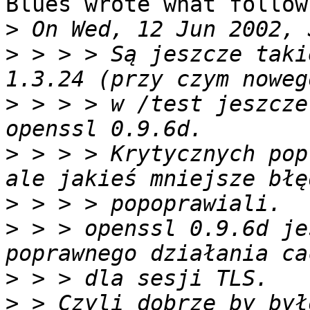
Blues wrote what follows
>
>
 > > > Są jeszcze taki
>
 > > > w /test jeszcze
>
 > > > Krytycznych pop
>
>
 > > openssl 0.9.6d je
>
>