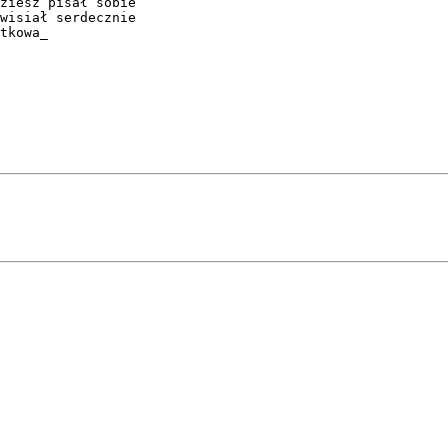
ziesz pisał sobie 

wisiał serdecznie 

tkowa_ 
