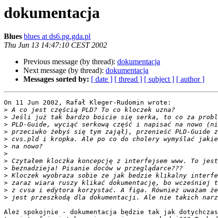
dokumentacja
Blues
blues at ds6.pg.gda.pl
Thu Jun 13 14:47:10 CEST 2002
Previous message (by thread):
dokumentacja
Next message (by thread):
dokumentacja
Messages sorted by:
[ date ]
[ thread ]
[ subject ]
[ author ]
On 11 Jun 2002, Rafał Kleger-Rudomin wrote:

>
>
>
>
>
>
>
>
>
>
>
>
>
Ależ spokojnie - dokumentacja będzie tak jak dotychczas