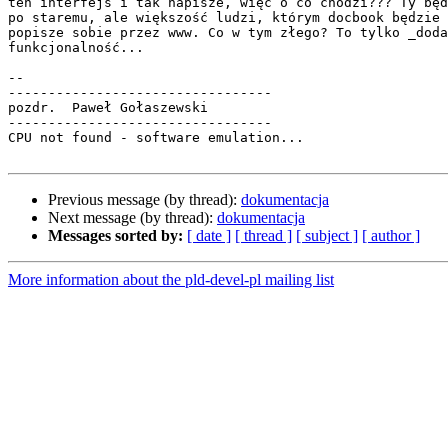
ten interfejs i tak napisze, więc o co chodzi??? Ty będ
po staremu, ale większość ludzi, którym docbook będzie 
popisze sobie przez www. Co w tym złego? To tylko _doda
funkcjonalność...

-- 

---------------------------------

pozdr.  Paweł Gołaszewski        

---------------------------------

CPU not found - software emulation...

Previous message (by thread):
dokumentacja
Next message (by thread):
dokumentacja
Messages sorted by:
[ date ]
[ thread ]
[ subject ]
[ author ]
More information about the pld-devel-pl mailing list