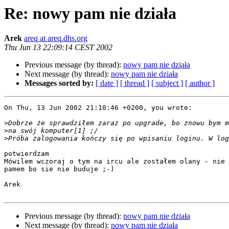
Re: nowy pam nie działa
Arek
areq at areq.dhs.org
Thu Jun 13 22:09:14 CEST 2002
Previous message (by thread):
nowy pam nie działa
Next message (by thread):
nowy pam nie działa
Messages sorted by:
[ date ]
[ thread ]
[ subject ]
[ author ]
On Thu, 13 Jun 2002 21:10:46 +0200, you wrote:

>
>
>
potwierdzam

Mówilem wczoraj o tym na ircu ale zostałem olany - nie 
pamem bo sie nie buduje ;-)

Arek

Previous message (by thread):
nowy pam nie działa
Next message (by thread):
nowy pam nie działa