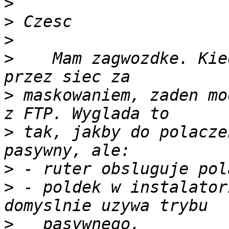
>
>
>
>
    Mam zagwozdke. Kie
>
 maskowaniem, zaden mo
>
 tak, jakby do polacze
>
>
 - poldek w instalator
>