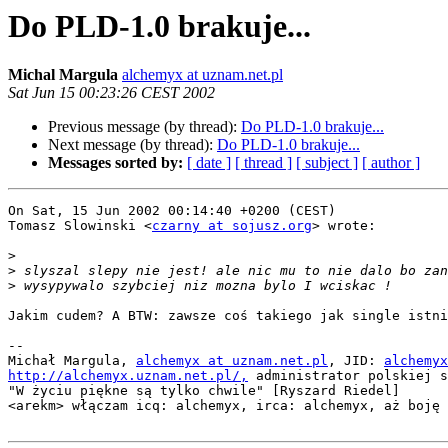
Do PLD-1.0 brakuje...
Michal Margula
alchemyx at uznam.net.pl
Sat Jun 15 00:23:26 CEST 2002
Previous message (by thread):
Do PLD-1.0 brakuje...
Next message (by thread):
Do PLD-1.0 brakuje...
Messages sorted by:
[ date ]
[ thread ]
[ subject ]
[ author ]
On Sat, 15 Jun 2002 00:14:40 +0200 (CEST)

Tomasz Slowinski <
czarny at sojusz.org
> wrote:

>
>
>
Jakim cudem? A BTW: zawsze coś takiego jak single istni
-- 

Michał Margula, 
alchemyx at uznam.net.pl
, JID: 
alchemyx
http://alchemyx.uznam.net.pl/,
 administrator polskiej s
"W życiu piękne są tylko chwile" [Ryszard Riedel]

<arekm> włączam icq: alchemyx, irca: alchemyx, aż boję 