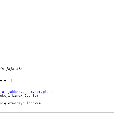
eje ;]

 at jabber.uznam.net.pl
ekcji Linux Counter

się otworzyć lodówkę
