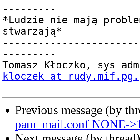
---------

*Ludzie nie mają proble
stwarzają*

-----------------------
---------

kloczek at rudy.mif.pg.
Previous message (by th
pam_mail.conf NONE->1
Next message (by thread