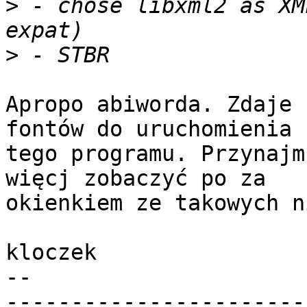
>
 - chose libxml2 as XM
>
Apropo abiworda. Zdaje 
fontów do uruchomienia 

tego programu. Przynajm
więcj zobaczyć po za 

okienkiem ze takowych n
kloczek

-- 

-----------------------