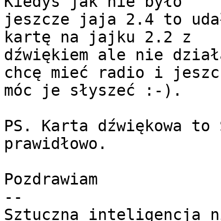
Kiedyś jak nie było

jeszcze jaja 2.4 to uda
kartę na jajku 2.2 z

dźwiękiem ale nie dział
chcę mieć radio i jeszcz
móc je słyszeć :-).

PS. Karta dźwiękowa to 
prawidłowo.

Pozdrawiam

-- 

Sztuczna inteligencja n