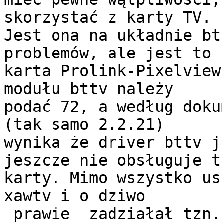
skorzystać z karty TV.

Jest ona na układnie bt
problemów, ale jest to

karta Prolink-Pixelview
modułu bttv należy

podać 72, a według doku
(tak samo 2.2.21)

wynika że driver bttv j
jeszcze nie obsługuje te
karty. Mimo wszystko us
xawtv i o dziwo

_prawie_ zadziałał tzn.