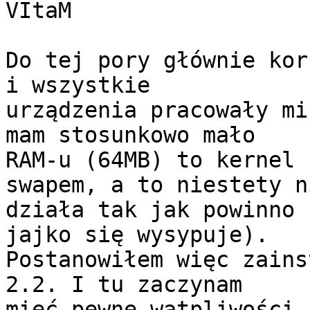
VItaM

Do tej pory głównie kor
i wszystkie

urządzenia pracowały mi
mam stosunkowo mało

RAM-u (64MB) to kernel 
swapem, a to niestety ni
działa tak jak powinno 
jajko się wysypuje).

Postanowiłem więc zains
2.2. I tu zaczynam

mieć pewne wątpliwości,