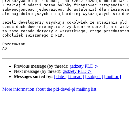
przekazywane np. "fundacji na rzecz rozwoju bocianow" .

Z takiej fundacji mozna byloby finansowac "stypendia" (
subwencjonowac jednorazowo, do ustalenia) dla niezamozn
ale najzdolniejszych i najbardziej wykazujacych sie dev
Jezeli developerzy uzyskuja cokolwiek ze stawiania pld 
czesc dochodow (nie mylic z zyskiem) w sprzet, nie widz
ta sama zasada dotyczyla wszystkiego, czego przedmiotem
cokolwiek zwiazanego z PLD.

Pozdrawiam

AS

Previous message (by thread):
gadzety PLD :>
Next message (by thread):
gadzety PLD :>
Messages sorted by:
[ date ]
[ thread ]
[ subject ]
[ author ]
More information about the pld-devel-pl mailing list