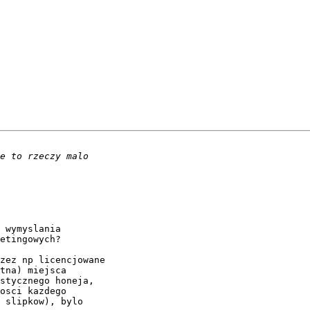
 wymyslania 

etingowych?

zez np licencjowane

tna) miejsca 

stycznego honeja,

osci kazdego

 slipkow), bylo
