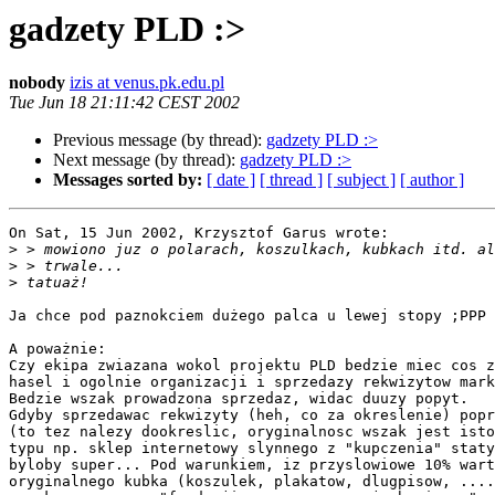
gadzety PLD :>
nobody
izis at venus.pk.edu.pl
Tue Jun 18 21:11:42 CEST 2002
Previous message (by thread):
gadzety PLD :>
Next message (by thread):
gadzety PLD :>
Messages sorted by:
[ date ]
[ thread ]
[ subject ]
[ author ]
On Sat, 15 Jun 2002, Krzysztof Garus wrote:

>
>
>
Ja chce pod paznokciem dużego palca u lewej stopy ;PPP

A poważnie:

Czy ekipa zwiazana wokol projektu PLD bedzie miec cos z
hasel i ogolnie organizacji i sprzedazy rekwizytow mark
Bedzie wszak prowadzona sprzedaz, widac duuzy popyt.

Gdyby sprzedawac rekwizyty (heh, co za okreslenie) popr
(to tez nalezy dookreslic, oryginalnosc wszak jest isto
typu np. sklep internetowy slynnego z "kupczenia" staty
byloby super... Pod warunkiem, iz przyslowiowe 10% wart
oryginalnego kubka (koszulek, plakatow, dlugpisow, ....