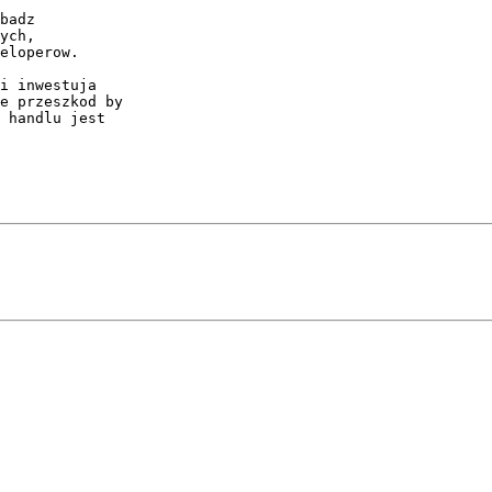
badz

ych, 

eloperow. 

i inwestuja

e przeszkod by

 handlu jest 
