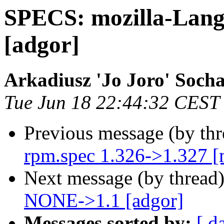
SPECS: mozilla-Lan
[adgor]
Arkadiusz 'Jo Joro' Socha
Tue Jun 18 22:44:32 CEST
Previous message (by th
rpm.spec 1.326->1.327 
Next message (by thread
NONE->1.1 [adgor]
Messages sorted by:
[ d