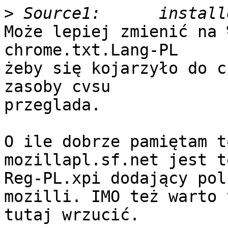
>
Może lepiej zmienić na 
chrome.txt.Lang-PL

żeby się kojarzyło do c
zasoby cvsu

przeglada.

O ile dobrze pamiętam t
mozillapl.sf.net jest t
Reg-PL.xpi dodający pol
mozilli. IMO też warto t
tutaj wrzucić.
