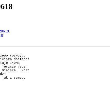
0618
20618
18
iejsza dostepna

taje 140MB

 jeszcze jeden

 miejsca. Skoro

dzi

 jak i samego
