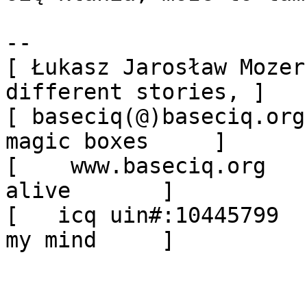
-- 

[ Łukasz Jarosław Mozer
different stories, ]

[ baseciq(@)baseciq.org
magic boxes     ]

[    www.baseciq.org   
alive       ]

[   icq uin#:10445799  
my mind     ]
