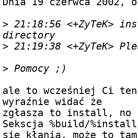
Dnia 19 czerwca 2002, o
>
 21:18:56 <+ZyTeK> ins
>
>
ale to wcześniej Ci ten
wyraźnie widać że

zgłasza to install, no 
Sekscja %build/%install

się kłania, może to tam