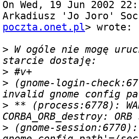
On Wed, 19 Jun 2002 22:
Arkadiusz 'Jo Joro' Soc
poczta.onet.pl
> wrote:

>
 W ogóle nie mogę uruc
>
>
 (gnome-login-check:67
>
 ** (process:6778): WA
>
 (gnome-session:6770):