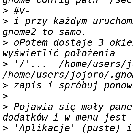
>
>
 i przy każdym uruchom
>
 oPotem dostaje 3 okie
>
 '/'... '/home/users/j
>
>
>
 Pojawia się mały pane
>