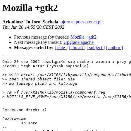
Mozilla +gtk2
Arkadiusz 'Jo Joro' Sochala
jojoro at poczta.onet.pl
Thu Jun 20 14:55:20 CEST 2002
Previous message (by thread):
Mozilla +gtk2
Next message (by thread):
Upgrade apache
Messages sorted by:
[ date ]
[ thread ]
[ subject ]
[ author ]
Dnia 20 cze 2002 rozstąpiło się niebo i ziemia i przy g
siedmiu trąb Artur Frysiak napisał(a):

>>
>>
>>
>
>
Serdeczne dzięki ;)

Pozdrawiam

	Jo Joro

-- 
