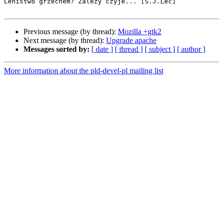
Lenistwo grzechem? Zależy czyje... [S.J.Lec]

Previous message (by thread):
Mozilla +gtk2
Next message (by thread):
Upgrade apache
Messages sorted by:
[ date ]
[ thread ]
[ subject ]
[ author ]
More information about the pld-devel-pl mailing list