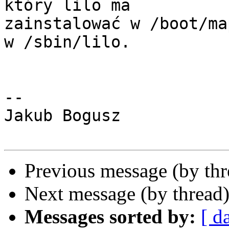
który lilo ma

zainstalować w /boot/ma
w /sbin/lilo.

-- 

Jakub Bogusz

Previous message (by th
Next message (by thread
Messages sorted by:
[ d