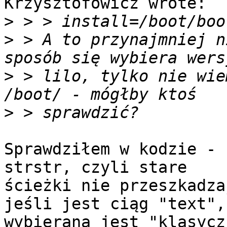
Krzysztofowicz wrote:

>
>
 > A to przynajmniej n
>
 > lilo, tylko nie wie
>
Sprawdziłem w kodzie - 
strstr, czyli stare

ścieżki nie przeszkadza
jeśli jest ciąg "text",

wybierana jest "klasycz