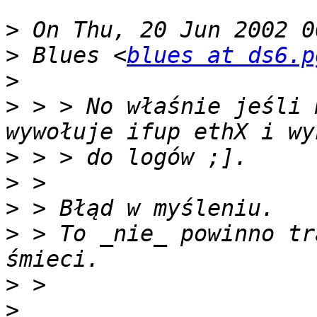
>
>
 Blues <
blues at ds6.p
>
>
 > > No właśnie jeśli 
>
>
>
>
 > To _nie_ powinno tr
>
>